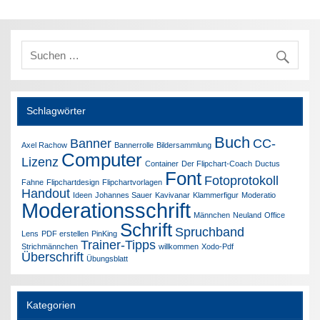
Schlagwörter
Buch
Banner
CC-
Axel Rachow
Bannerrolle
Bildersammlung
Computer
Lizenz
Container
Der Flipchart-Coach
Ductus
Font
Fotoprotokoll
Fahne
Flipchartdesign
Flipchartvorlagen
Handout
Ideen
Johannes Sauer
Kavivanar
Klammerfigur
Moderatio
Moderationsschrift
Männchen
Neuland
Office
Schrift
Spruchband
Lens
PDF erstellen
PinKing
Trainer-Tipps
Strichmännchen
willkommen
Xodo-Pdf
Überschrift
Übungsblatt
Kategorien