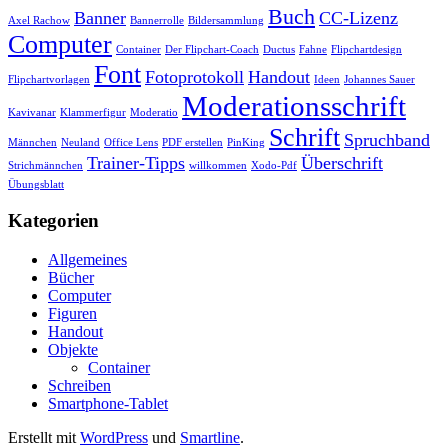
Buch
Banner
CC-Lizenz
Axel Rachow
Bannerrolle
Bildersammlung
Computer
Container
Der Flipchart-Coach
Ductus
Fahne
Flipchartdesign
Font
Fotoprotokoll
Handout
Flipchartvorlagen
Ideen
Johannes Sauer
Moderationsschrift
Kavivanar
Klammerfigur
Moderatio
Schrift
Spruchband
Männchen
Neuland
Office Lens
PDF erstellen
PinKing
Trainer-Tipps
Überschrift
Strichmännchen
willkommen
Xodo-Pdf
Übungsblatt
Kategorien
Allgemeines
Bücher
Computer
Figuren
Handout
Objekte
Container
Schreiben
Smartphone-Tablet
Erstellt mit
WordPress
und
Smartline
.