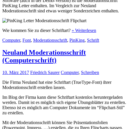
Software (auch in der Demo-Version) ist die Moderationsschrift
PinKing Letter enthalten. Im Vergleich zur Neuland
Moderationsschrift sind etwas weniger Sonderzeichen enthalten.
Wie kommen Sie zu dieser Schriftart?
» Weiterlesen
Computer
,
Font
,
Moderationsschrift
,
PinKing
,
Schrift
Neuland Moderationsschrift
(Computerschrift)
10. März 2017
Friedrich Saurer
Computer
,
Schreiben
Die Firma Neuland hat eine Schriftart (TrueType-Font) ihrer
Moderationsschrift erstellen lassen.
Im Blog der Firma kann diese Schriftart kostenlos heruntergeladen
werden. Damit ist es möglich sich eigene Übungsblätter zu erstellen.
Ebenso ist es möglich am Computer Dokumente im “Flipchart-Stil”
zu erstellen.
Mit der Moderationsschrift können Sie Präsentationsfolien
(Powerpoint, Impress, …) erstellen, die zu Ihren Flipcharts passen.