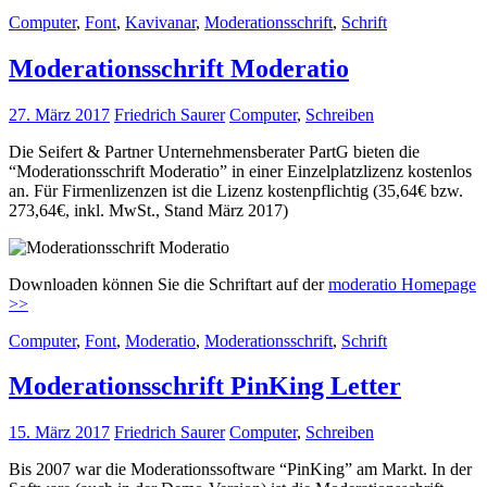
Computer
,
Font
,
Kavivanar
,
Moderationsschrift
,
Schrift
Moderationsschrift Moderatio
27. März 2017
Friedrich Saurer
Computer
,
Schreiben
Die Seifert & Partner Unternehmensberater PartG bieten die
“Moderationsschrift Moderatio” in einer Einzelplatzlizenz kostenlos
an. Für Firmenlizenzen ist die Lizenz kostenpflichtig (35,64€ bzw.
273,64€, inkl. MwSt., Stand März 2017)
Downloaden können Sie die Schriftart auf der
moderatio Homepage
>>
Computer
,
Font
,
Moderatio
,
Moderationsschrift
,
Schrift
Moderationsschrift PinKing Letter
15. März 2017
Friedrich Saurer
Computer
,
Schreiben
Bis 2007 war die Moderationssoftware “PinKing” am Markt. In der