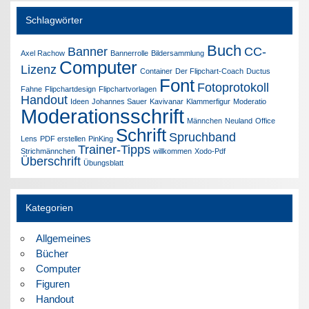
Schlagwörter
Buch
Banner
CC-
Axel Rachow
Bannerrolle
Bildersammlung
Computer
Lizenz
Container
Der Flipchart-Coach
Ductus
Font
Fotoprotokoll
Fahne
Flipchartdesign
Flipchartvorlagen
Handout
Ideen
Johannes Sauer
Kavivanar
Klammerfigur
Moderatio
Moderationsschrift
Männchen
Neuland
Office
Schrift
Spruchband
Lens
PDF erstellen
PinKing
Trainer-Tipps
Strichmännchen
willkommen
Xodo-Pdf
Überschrift
Übungsblatt
Kategorien
Allgemeines
Bücher
Computer
Figuren
Handout