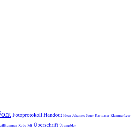
Font
Fotoprotokoll
Handout
Ideen
Johannes Sauer
Kavivanar
Klammerfigur
Überschrift
willkommen
Xodo-Pdf
Übungsblatt