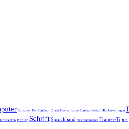
puter
Container
Der Flipchart-Coach
Ductus
Fahne
Flipchartdesign
Flipchartvorlagen
Schrift
Spruchband
Trainer-Tipps
DF erstellen
PinKing
Strichmännchen