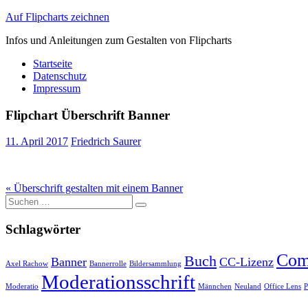
Auf Flipcharts zeichnen
Infos und Anleitungen zum Gestalten von Flipcharts
Startseite
Datenschutz
Impressum
Flipchart Überschrift Banner
11. April 2017
Friedrich Saurer
Beitragsnavigation
« Überschrift gestalten mit einem Banner
Suche
nach:
Schlagwörter
Com
Buch
Banner
CC-Lizenz
Axel Rachow
Bannerrolle
Bildersammlung
Moderationsschrift
Moderatio
Männchen
Neuland
Office Lens
P